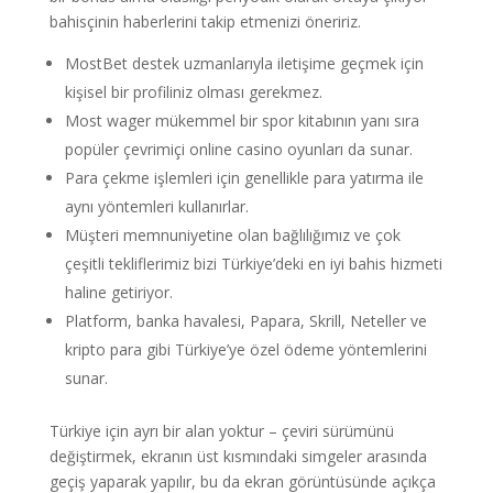
bahisçinin haberlerini takip etmenizi öneririz.
MostBet destek uzmanlarıyla iletişime geçmek için
kişisel bir profiliniz olması gerekmez.
Most wager mükemmel bir spor kitabının yanı sıra
popüler çevrimiçi online casino oyunları da sunar.
Para çekme işlemleri için genellikle para yatırma ile
aynı yöntemleri kullanırlar.
Müşteri memnuniyetine olan bağlılığımız ve çok
çeşitli tekliflerimiz bizi Türkiye’deki en iyi bahis hizmeti
haline getiriyor.
Platform, banka havalesi, Papara, Skrill, Neteller ve
kripto para gibi Türkiye’ye özel ödeme yöntemlerini
sunar.
Türkiye için ayrı bir alan yoktur – çeviri sürümünü
değiştirmek, ekranın üst kısmındaki simgeler arasında
geçiş yaparak yapılır, bu da ekran görüntüsünde açıkça