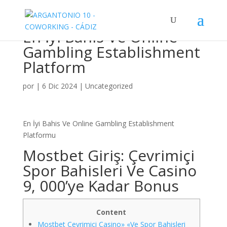
En İyi Bahis Ve Online
Gambling Establishment
Platform
por
|
6 Dic 2024
|
Uncategorized
En İyi Bahis Ve Online Gambling Establishment
Platformu
Mostbet Giriş: Çevrimiçi
Spor Bahisleri Ve Casino
9, 000’ye Kadar Bonus
Content
Mostbet Çevrimiçi Casino» «Ve Spor Bahisleri