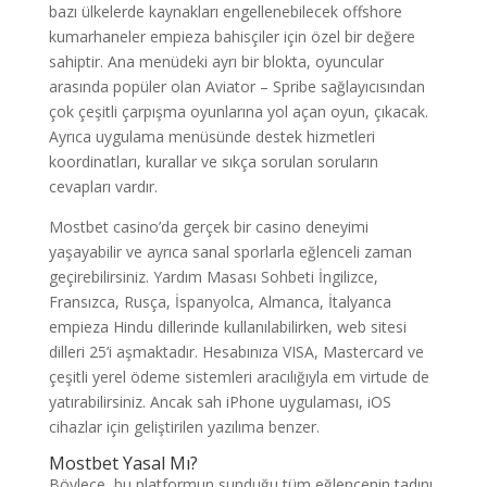
bazı ülkelerde kaynakları engellenebilecek offshore
kumarhaneler empieza bahisçiler için özel bir değere
sahiptir. Ana menüdeki ayrı bir blokta, oyuncular
arasında popüler olan Aviator – Spribe sağlayıcısından
çok çeşitli çarpışma oyunlarına yol açan oyun, çıkacak.
Ayrıca uygulama menüsünde destek hizmetleri
koordinatları, kurallar ve sıkça sorulan soruların
cevapları vardır.
Mostbet casino’da gerçek bir casino deneyimi
yaşayabilir ve ayrıca sanal sporlarla eğlenceli zaman
geçirebilirsiniz. Yardım Masası Sohbeti İngilizce,
Fransızca, Rusça, İspanyolca, Almanca, İtalyanca
empieza Hindu dillerinde kullanılabilirken, web sitesi
dilleri 25’i aşmaktadır. Hesabınıza VISA, Mastercard ve
çeşitli yerel ödeme sistemleri aracılığıyla em virtude de
yatırabilirsiniz. Ancak sah iPhone uygulaması, iOS
cihazlar için geliştirilen yazılıma benzer.
Mostbet Yasal Mı?
Böylece, bu platformun sunduğu tüm eğlencenin tadını