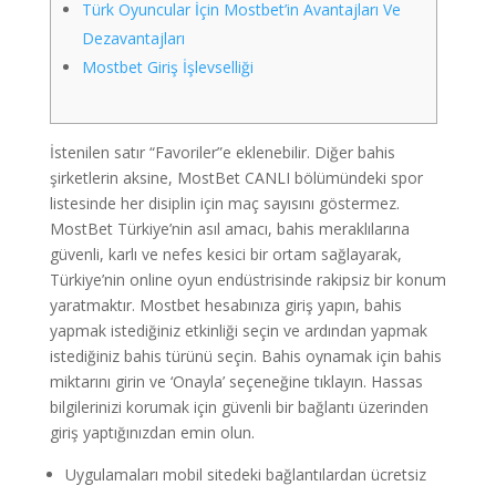
Türk Oyuncular İçin Mostbet’in Avantajları Ve
Dezavantajları
Mostbet Giriş İşlevselliği
İstenilen satır “Favoriler”e eklenebilir. Diğer bahis
şirketlerin aksine, MostBet CANLI bölümündeki spor
listesinde her disiplin için maç sayısını göstermez.
MostBet Türkiye’nin asıl amacı, bahis meraklılarına
güvenli, karlı ve nefes kesici bir ortam sağlayarak,
Türkiye’nin online oyun endüstrisinde rakipsiz bir konum
yaratmaktır. Mostbet hesabınıza giriş yapın, bahis
yapmak istediğiniz etkinliği seçin ve ardından yapmak
istediğiniz bahis türünü seçin. Bahis oynamak için bahis
miktarını girin ve ‘Onayla’ seçeneğine tıklayın. Hassas
bilgilerinizi korumak için güvenli bir bağlantı üzerinden
giriş yaptığınızdan emin olun.
Uygulamaları mobil sitedeki bağlantılardan ücretsiz