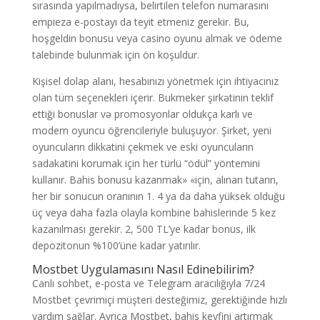
sırasında yapılmadıysa, belirtilen telefon numarasını
empieza e-postayı da teyit etmeniz gerekir. Bu,
hoşgeldin bonusu veya casino oyunu almak ve ödeme
talebinde bulunmak için ön koşuldur.
Kişisel dolap alanı, hesabınızı yönetmek için ihtiyacınız
olan tüm seçenekleri içerir. Bukmeker şirkətinin teklif
ettiği bonuslar və promosyonlar oldukça karlı ve
modern oyuncu öğrencileriyle buluşuyor. Şirket, yeni
oyuncuların dikkatini çekmek ve eski oyuncuların
sadakatini korumak için her türlü “ödül” yöntemini
kullanır. Bahis bonusu kazanmak» «için, alınan tutarın,
her bir sonucun oranının 1. 4 ya da daha yüksek olduğu
üç veya daha fazla olayla kombine bahislerinde 5 kez
kazanılması gerekir. 2, 500 TL’ye kadar bonus, ilk
depozitonun %100’üne kadar yatırılır.
Mostbet Uygulamasını Nasıl Edinebilirim?
Canlı sohbet, e-posta ve Telegram aracılığıyla 7/24
Mostbet çevrimiçi müşteri desteğimiz, gerektiğinde hızlı
yardım sağlar. Ayrıca Mostbet, bahis keyfini artırmak