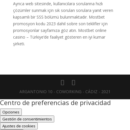
Ayrıca web sitesinde, kullanıcılara sorularına hızlı
çözümler sunmak için sık sorulan sorulara yanıt veren
kapsamlı bir SSS bölümü bulunmaktadır. Mostbet
promosyon kodu 2023 dahil sobre son teklifler için
promosyonlar sayfamıza göz atın. Mostbet online
casino – Türkiye’de faaliyet gösteren en iyi kumar
şirketi.
ARGANTONIO 10 - COWORKING - CÁDIZ - 2021
Centro de preferencias de privacidad
Opciones
Gestión de consentimientos
Ajustes de cookies