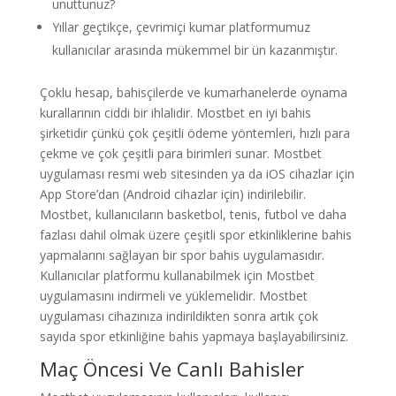
unuttunuz?
Yıllar geçtikçe, çevrimiçi kumar platformumuz
kullanıcılar arasında mükemmel bir ün kazanmıştır.
Çoklu hesap, bahisçilerde ve kumarhanelerde oynama
kurallarının ciddi bir ihlalidir. Mostbet en iyi bahis
şirketidir çünkü çok çeşitli ödeme yöntemleri, hızlı para
çekme ve çok çeşitli para birimleri sunar. Mostbet
uygulaması resmi web sitesinden ya da iOS cihazlar için
App Store’dan (Android cihazlar için) indirilebilir.
Mostbet, kullanıcıların basketbol, tenis, futbol ve daha
fazlası dahil olmak üzere çeşitli spor etkinliklerine bahis
yapmalarını sağlayan bir spor bahis uygulamasıdır.
Kullanıcılar platformu kullanabilmek için Mostbet
uygulamasını indirmeli ve yüklemelidir. Mostbet
uygulaması cihazınıza indirildikten sonra artık çok
sayıda spor etkinliğine bahis yapmaya başlayabilirsiniz.
Maç Öncesi Ve Canlı Bahisler