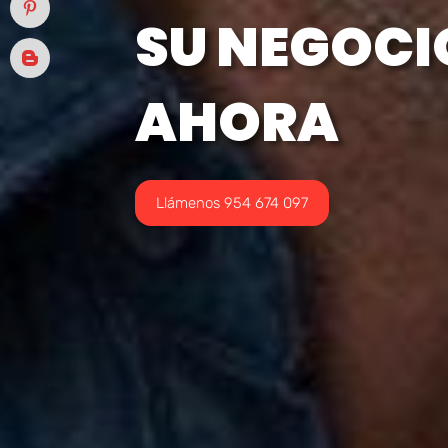
SU NEGOCI
AHORA
Llámenos 954 674 097